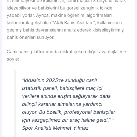
özellik sayesinde kullanıcılar, canlı maçları 3 boyutlu olarak
izleyebiliyor ve bahislerini bu görsel zenginlik içinde
yapabiliyorlar. Ayrıca, makine öğrenimi algoritmaları
kullanılarak geliştirilen “Akıllı Bahis Asistanı”, kullanıcıların
geçmiş bahis davranışlarını analiz ederek kişiselleştirilmiş
bahis önerileri sunuyor.
Canlı bahis platformunda dikkat çeken diğer avantajlar ise
şöyle:
“İddaa’nın 2025’te sunduğu canlı
istatistik paneli, bahisçilere maç içi
verilere anında erişim sağlayarak daha
bilinçli kararlar almalarına yardımcı
oluyor. Bu özellik, profesyonel bahisçiler
için vazgeçilmez bir araç haline geldi.” –
Spor Analisti Mehmet Yılmaz