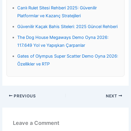
Canlı Rulet Sitesi Rehberi 2025: Güvenilir
Platformlar ve Kazanç Stratejileri
Güvenilir Kaçak Bahis Siteleri: 2025 Güncel Rehberi
The Dog House Megaways Demo Oyna 2026:
117.649 Yol ve Yapışkan Çarpanlar
Gates of Olympus Super Scatter Demo Oyna 2026:
Özellikler ve RTP
PREVIOUS
NEXT
Leave a Comment