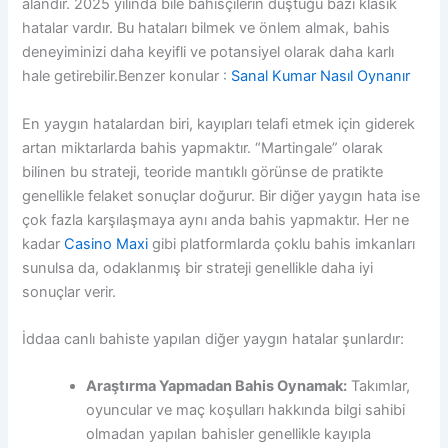
alandır. 2025 yılında bile bahisçilerin düştüğü bazı klasik
hatalar vardır. Bu hataları bilmek ve önlem almak, bahis
deneyiminizi daha keyifli ve potansiyel olarak daha karlı
hale getirebilir.Benzer konular :
Sanal Kumar Nasıl Oynanır
En yaygın hatalardan biri, kayıpları telafi etmek için giderek
artan miktarlarda bahis yapmaktır. “Martingale” olarak
bilinen bu strateji, teoride mantıklı görünse de pratikte
genellikle felaket sonuçlar doğurur. Bir diğer yaygın hata ise
çok fazla karşılaşmaya aynı anda bahis yapmaktır. Her ne
kadar
Casino Maxi
gibi platformlarda çoklu bahis imkanları
sunulsa da, odaklanmış bir strateji genellikle daha iyi
sonuçlar verir.
İddaa canlı bahiste yapılan diğer yaygın hatalar şunlardır:
Araştırma Yapmadan Bahis Oynamak:
Takımlar,
oyuncular ve maç koşulları hakkında bilgi sahibi
olmadan yapılan bahisler genellikle kayıpla