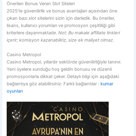
Önerilen Bonus Veren Slot Siteleri
2025’te güvenilirlik ve bonus avantajları açısından öne
çıkan bazı slot sitelerini sizin için derledik. Bu öneriler,
lisans, kullanıcı yorumları ve promosyon çeşitliliği gibi
kriterlere dayanmaktadır.
Not: Bu makale affiliate linkleri
içerir; komisyon kazanabiliriz, size ek maliyet olmaz.
Casino Metropol
Casino Metropol, yıllardır sektörde güvenilirliğiyle tanınır.
Yeni üyelere sunduğu hoş geldin bonusu ve düzenli
promosyonlarla dikkat çeker. Detaylı bilgi için aşağıdaki
bağlantıya göz atabilirsiniz: Farklı bağlantılar :
kumar
oyunları