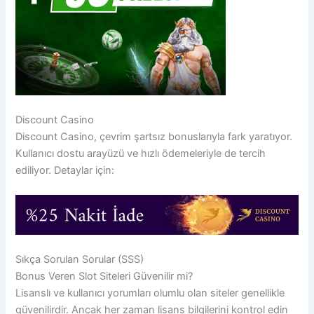
Discount Casino
Discount Casino, çevrim şartsız bonuslarıyla fark yaratıyor.
Kullanıcı dostu arayüzü ve hızlı ödemeleriyle de tercih
ediliyor. Detaylar için:
Sıkça Sorulan Sorular (SSS)
Bonus Veren Slot Siteleri Güvenilir mi?
Lisanslı ve kullanıcı yorumları olumlu olan siteler genellikle
güvenilirdir. Ancak her zaman lisans bilgilerini kontrol edin