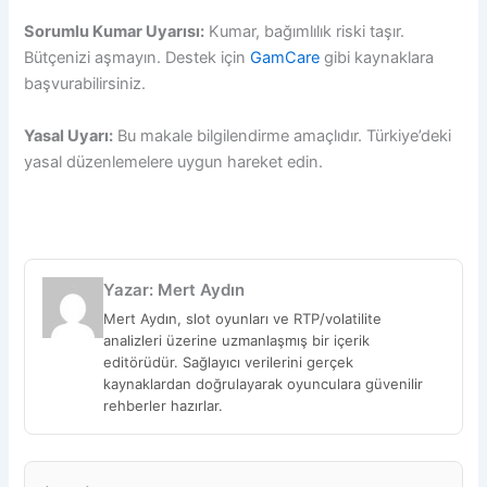
Sorumlu Kumar Uyarısı:
Kumar, bağımlılık riski taşır.
Bütçenizi aşmayın. Destek için
GamCare
gibi kaynaklara
başvurabilirsiniz.
Yasal Uyarı:
Bu makale bilgilendirme amaçlıdır. Türkiye’deki
yasal düzenlemelere uygun hareket edin.
Yazar: Mert Aydın
Mert Aydın, slot oyunları ve RTP/volatilite
analizleri üzerine uzmanlaşmış bir içerik
editörüdür. Sağlayıcı verilerini gerçek
kaynaklardan doğrulayarak oyunculara güvenilir
rehberler hazırlar.