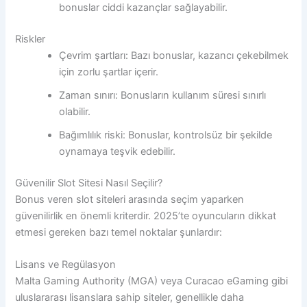
bonuslar ciddi kazançlar sağlayabilir.
Riskler
Çevrim şartları: Bazı bonuslar, kazancı çekebilmek
için zorlu şartlar içerir.
Zaman sınırı: Bonusların kullanım süresi sınırlı
olabilir.
Bağımlılık riski: Bonuslar, kontrolsüz bir şekilde
oynamaya teşvik edebilir.
Güvenilir Slot Sitesi Nasıl Seçilir?
Bonus veren slot siteleri arasında seçim yaparken
güvenilirlik en önemli kriterdir. 2025’te oyuncuların dikkat
etmesi gereken bazı temel noktalar şunlardır:
Lisans ve Regülasyon
Malta Gaming Authority (MGA) veya Curacao eGaming gibi
uluslararası lisanslara sahip siteler, genellikle daha