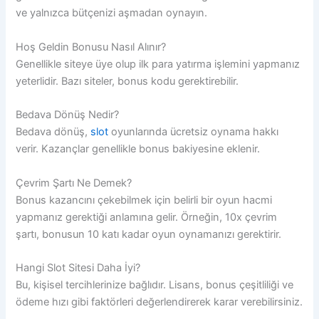
ve yalnızca bütçenizi aşmadan oynayın.
Hoş Geldin Bonusu Nasıl Alınır?
Genellikle siteye üye olup ilk para yatırma işlemini yapmanız
yeterlidir. Bazı siteler, bonus kodu gerektirebilir.
Bedava Dönüş Nedir?
Bedava dönüş,
slot
oyunlarında ücretsiz oynama hakkı
verir. Kazançlar genellikle bonus bakiyesine eklenir.
Çevrim Şartı Ne Demek?
Bonus kazancını çekebilmek için belirli bir oyun hacmi
yapmanız gerektiği anlamına gelir. Örneğin, 10x çevrim
şartı, bonusun 10 katı kadar oyun oynamanızı gerektirir.
Hangi Slot Sitesi Daha İyi?
Bu, kişisel tercihlerinize bağlıdır. Lisans, bonus çeşitliliği ve
ödeme hızı gibi faktörleri değerlendirerek karar verebilirsiniz.