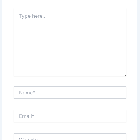
Type
here..
Name*
Email*
Website