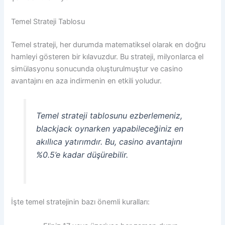
Temel Strateji Tablosu
Temel strateji, her durumda matematiksel olarak en doğru
hamleyi gösteren bir kılavuzdur. Bu strateji, milyonlarca el
simülasyonu sonucunda oluşturulmuştur ve casino
avantajını en aza indirmenin en etkili yoludur.
Temel strateji tablosunu ezberlemeniz,
blackjack oynarken yapabileceğiniz en
akıllıca yatırımdır. Bu, casino avantajını
%0.5’e kadar düşürebilir.
İşte temel stratejinin bazı önemli kuralları: