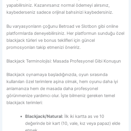
yapabilirsiniz. Kazanırsanız normal ödemeyi alırsınız,
kaybederseniz sadece orijinal bahsinizi kaybedersiniz.
Bu varyasyonların çoğunu Betroad ve Slotbon gibi online
platformlarda deneyebilirsiniz. Her platformun sunduğu özel
blackjack türleri ve bonus teklifleri için güncel
promosyonları takip etmenizi öneririz.
Blackjack Terminolojisi: Masada Profesyonel Gibi Konuşun
Blackjack oynamaya başladığınızda, oyun sırasında
kullanılan özel terimlere aşina olmak, hem oyunu daha iyi
anlamanıza hem de masada daha profesyonel
görünmenize yardımcı olur. İşte bilmeniz gereken temel
blackjack terimleri:
Blackjack/Natural:
İlk iki kartta as ve 10
değerinde bir kart (10, vale, kız veya papaz) elde
etmek