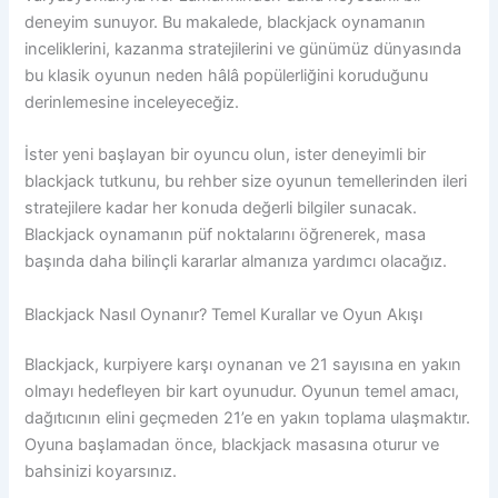
deneyim sunuyor. Bu makalede, blackjack oynamanın
inceliklerini, kazanma stratejilerini ve günümüz dünyasında
bu klasik oyunun neden hâlâ popülerliğini koruduğunu
derinlemesine inceleyeceğiz.
İster yeni başlayan bir oyuncu olun, ister deneyimli bir
blackjack tutkunu, bu rehber size oyunun temellerinden ileri
stratejilere kadar her konuda değerli bilgiler sunacak.
Blackjack oynamanın püf noktalarını öğrenerek, masa
başında daha bilinçli kararlar almanıza yardımcı olacağız.
Blackjack Nasıl Oynanır? Temel Kurallar ve Oyun Akışı
Blackjack, kurpiyere karşı oynanan ve 21 sayısına en yakın
olmayı hedefleyen bir kart oyunudur. Oyunun temel amacı,
dağıtıcının elini geçmeden 21’e en yakın toplama ulaşmaktır.
Oyuna başlamadan önce, blackjack masasına oturur ve
bahsinizi koyarsınız.